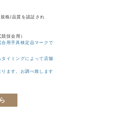
より規格/品質を認証され
社
公式競技会用）
試合用手具検定品マークで
もタイミングによって店舗
なります。お調べ致します
。
ら