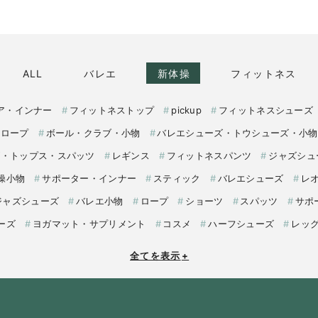
ALL
バレエ
新体操
フィットネス
ア・インナー
フィットネストップ
pickup
フィットネスシューズ
・ロープ
ボール・クラブ・小物
バレエシューズ・トウシューズ・小物
ズ・トップス・スパッツ
レギンス
フィットネスパンツ
ジャズシュ
操小物
サポーター・インナー
スティック
バレエシューズ
レ
ジャズシューズ
バレエ小物
ロープ
ショーツ
スパッツ
サポ
ーズ
ヨガマット・サプリメント
コスメ
ハーフシューズ
レッ
全てを表示
+