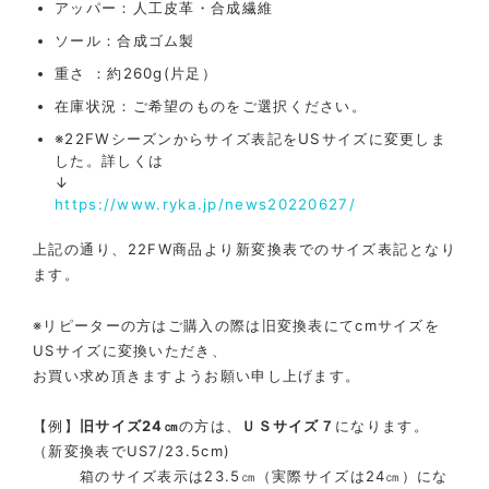
アッパー：人工皮革・合成繊維
ソール：合成ゴム製
重さ ：約260g(片足）
在庫状況：ご希望のものをご選択ください。
※22FWシーズンからサイズ表記をUSサイズに変更しま
した。詳しくは
↓
https://www.ryka.jp/news20220627/
上記の通り、22FW商品より新変換表でのサイズ表記となり
ます。
※リピーターの方はご購入の際は旧変換表にてcmサイズを
USサイズに変換いただき、
お買い求め頂きますようお願い申し上げます。
【例】
旧サイズ24㎝
の方は、
ＵＳサイズ７
になります。
（
新変換表でUS7/23.5cm)
箱のサイズ表示は23.5㎝（実際サイズは24㎝）にな