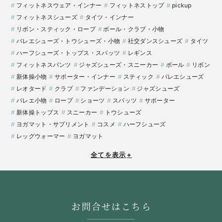
フィットネスウェア・インナー
フィットネストップ
pickup
フィットネスシューズ
タイツ・インナー
リボン・スティック・ロープ
ボール・クラブ・小物
バレエシューズ・トウシューズ・小物
社交ダンスシューズ
タイツ
ハーフシューズ・トップス・スパッツ
レギンス
フィットネスパンツ
ジャズシューズ・スニーカー
ボール
リボン
新体操小物
サポーター・インナー
スティック
バレエシューズ
レオタード
クラブ
ファンデーション
ジャズシューズ
バレエ小物
ロープ
ショーツ
スパッツ
サポーター
新体操トップス
スニーカー
トウシューズ
ヨガマット・サプリメント
コスメ
ハーフシューズ
レッグウォーマー
ヨガマット
全てを表示
+
お問合せはこちら