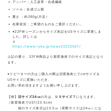
アッパー：人工皮革・合成繊維
ソール：合成ゴム製
重さ ：約260g(片足）
在庫状況：ご希望のものをご選択ください。
※22FWシーズンからサイズ表記をUSサイズに変更しま
した。詳しくは
↓
https://www.ryka.jp/news20220627/
上記の通り、22FW商品より新変換表でのサイズ表記となり
ます。
※リピーターの方はご購入の際は旧変換表にてcmサイズを
USサイズに変換いただき、
お買い求め頂きますようお願い申し上げます。
【例】
旧サイズ24㎝
の方は、
ＵＳサイズ７
になります。
（
新変換表でUS7/23.5cm)
箱のサイズ表示は23.5㎝（実際サイズは24㎝）にな