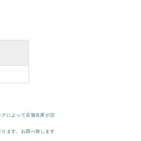
ングによって店舗在庫が完
なります。お調べ致します
。