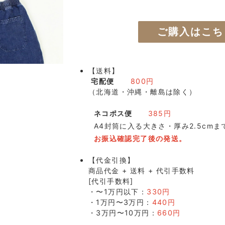
ご購入はこち
【送料】
宅配便
800円
（北海道・沖縄・離島は除く）
ネコポス便
385円
A4封筒に入る大きさ・厚み2.5cmま
お振込確認完了後の発送。
【代金引換】
商品代金 + 送料 + 代引手数料
[代引手数料]
・〜1万円以下：
330円
・1万円〜3万円：
440円
・3万円〜10万円：
660円