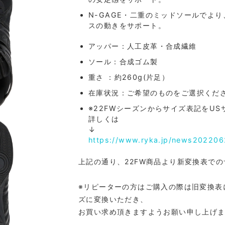
N-GAGE・二重のミッドソールでよ
スの動きをサポート。
アッパー：人工皮革・合成繊維
ソール：合成ゴム製
重さ ：約260g(片足）
在庫状況：ご希望のものをご選択くだ
※22FWシーズンからサイズ表記をU
詳しくは
↓
https://www.ryka.jp/news202206
上記の通り、22FW商品より新変換表で
※リピーターの方はご購入の際は旧変換表
ズに変換いただき、
お買い求め頂きますようお願い申し上げ