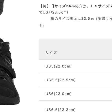
【例】
旧サイズ24㎝
の方は、
ＵＳサイズ
でUS7/23.5cm)
箱のサイズ表示は23.5㎝（実際サイ
す。
サイズ
US5(22.0cm)
US5.5(22.5cm)
US6(23.0cm)
US6.5(23.3cm)