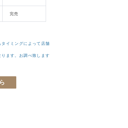
完売
もタイミングによって店舗
なります。お調べ致します
。
ら