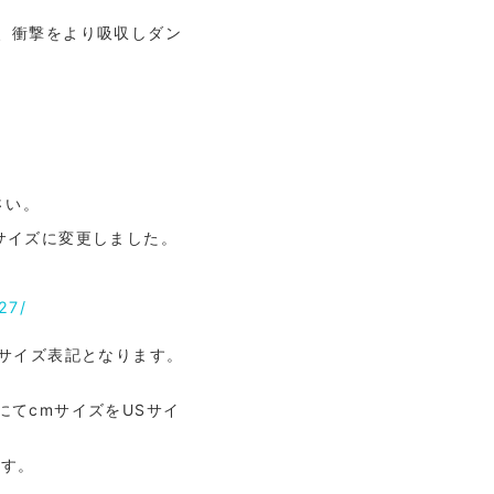
り、衝撃をより吸収しダン
さい。
Sサイズに変更しました。
27/
のサイズ表記となります。
にてcmサイズをUSサイ
ます。