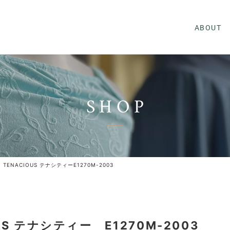
ABOUT
SHOP
】TENACIOUS テナシティーE1270M-2003
US テナシティー E1270M-2003