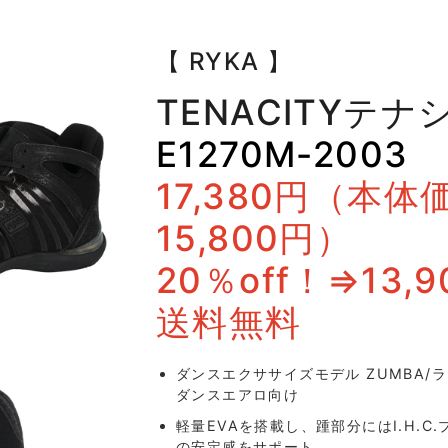
【 RYKA 】
TENACITY
テナ
E1270M-2003
17,380円（本体
15,800円）
20％off！⇒13,
送料無料
ダンスエクササイズモデル ZUMBA/ラテン
ダンスエアロ向け
軽量EVAを搭載し、踵部分にはI.H.C
の安定感をサポート。