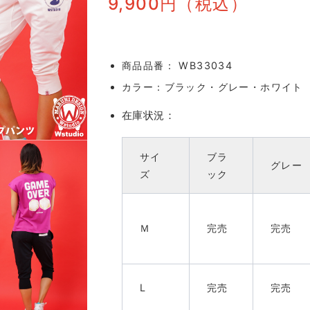
9,900
円（税込）
商品品番：
WB33034
カラー：
ブラック・グレー・ホワイト
在庫状況：
サイ
ブラ
グレー
ズ
ック
Ｍ
完売
完売
L
完売
完売