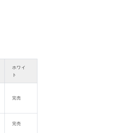
ホワイ
ト
完売
完売