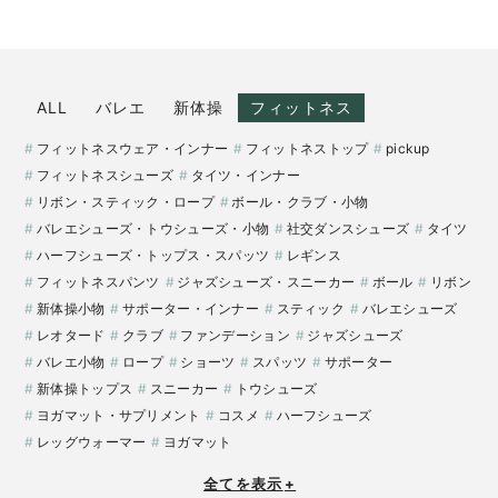
ALL
バレエ
新体操
フィットネス
フィットネスウェア・インナー
フィットネストップ
pickup
フィットネスシューズ
タイツ・インナー
リボン・スティック・ロープ
ボール・クラブ・小物
バレエシューズ・トウシューズ・小物
社交ダンスシューズ
タイツ
ハーフシューズ・トップス・スパッツ
レギンス
フィットネスパンツ
ジャズシューズ・スニーカー
ボール
リボン
新体操小物
サポーター・インナー
スティック
バレエシューズ
レオタード
クラブ
ファンデーション
ジャズシューズ
バレエ小物
ロープ
ショーツ
スパッツ
サポーター
新体操トップス
スニーカー
トウシューズ
ヨガマット・サプリメント
コスメ
ハーフシューズ
レッグウォーマー
ヨガマット
全てを表示
+