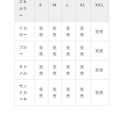
ズ＆
S
M
L
XL
XXL
カラ
ー
イエ
完
完
完
完
完売
ロー
売
売
売
売
ブル
完
完
完
完
完売
ー
売
売
売
売
キャ
完
完
完
完
完売
メル
売
売
売
売
サン
完
完
完
完
ドカ
完売
売
売
売
売
ーキ