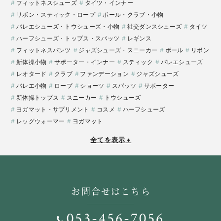
フィットネスシューズ
タイツ・インナー
リボン・スティック・ロープ
ボール・クラブ・小物
バレエシューズ・トウシューズ・小物
社交ダンスシューズ
タイツ
ハーフシューズ・トップス・スパッツ
レギンス
フィットネスパンツ
ジャズシューズ・スニーカー
ボール
リボン
新体操小物
サポーター・インナー
スティック
バレエシューズ
レオタード
クラブ
ファンデーション
ジャズシューズ
バレエ小物
ロープ
ショーツ
スパッツ
サポーター
新体操トップス
スニーカー
トウシューズ
ヨガマット・サプリメント
コスメ
ハーフシューズ
レッグウォーマー
ヨガマット
全てを表示
+
お問合せはこちら
053-456-7056