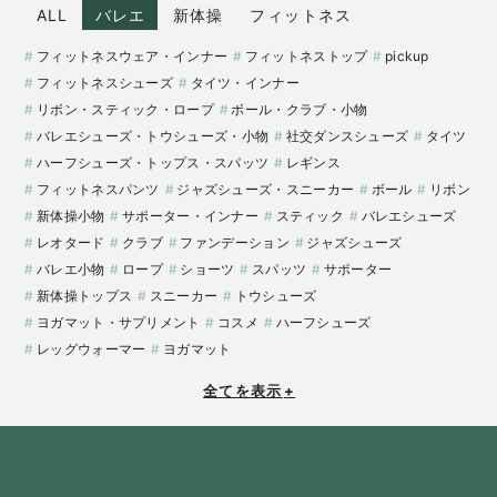
ALL
バレエ
新体操
フィットネス
フィットネスウェア・インナー
フィットネストップ
pickup
フィットネスシューズ
タイツ・インナー
リボン・スティック・ロープ
ボール・クラブ・小物
バレエシューズ・トウシューズ・小物
社交ダンスシューズ
タイツ
ハーフシューズ・トップス・スパッツ
レギンス
フィットネスパンツ
ジャズシューズ・スニーカー
ボール
リボン
新体操小物
サポーター・インナー
スティック
バレエシューズ
レオタード
クラブ
ファンデーション
ジャズシューズ
バレエ小物
ロープ
ショーツ
スパッツ
サポーター
新体操トップス
スニーカー
トウシューズ
ヨガマット・サプリメント
コスメ
ハーフシューズ
レッグウォーマー
ヨガマット
全てを表示
+