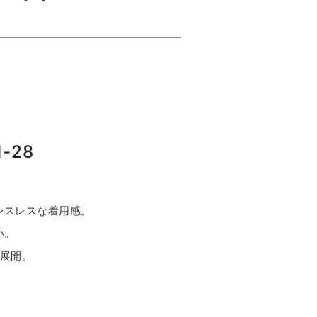
-28
）
レスレスな着用感。
い。
ズ展開。