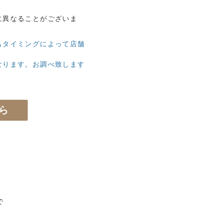
に異なることがございま
もタイミングによって店舗
なります。お調べ致します
。
ら
で