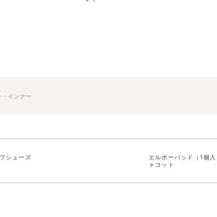
ー・インナー
フシューズ
エルボーパッド（1個入り
ャコット