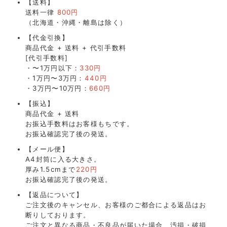
【送料】
送料一律
800円
（北海道・沖縄・離島は除く）
【代金引換】
商品代金 + 送料 + 代引手数料
[代引手数料]
・〜1万円以下：
330円
・1万円〜3万円：
440円
・3万円〜10万円：
660円
【振込】
商品代金 + 送料
お振込手数料はお客様もちです。
お振込確認完了後の発送。
【メール便】
A4封筒に入る大きさ。
厚み1.5cmまで
220円
お振込確認完了後の発送。
【返品について】
ご注文後のキャンセル、お客様のご都合による返品はお
断りしております。
ご注文と異なる商品・不良品が届いた場合、汚損・破損