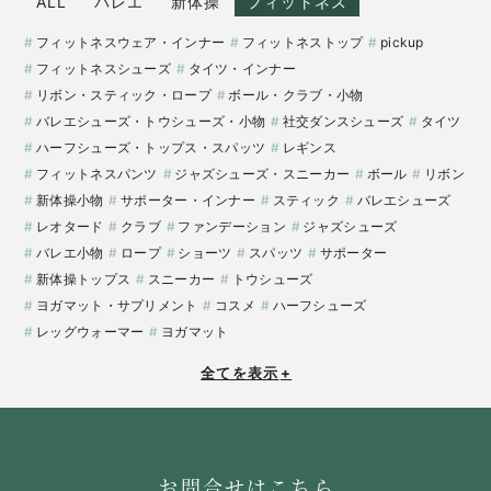
ALL
バレエ
新体操
フィットネス
フィットネスウェア・インナー
フィットネストップ
pickup
フィットネスシューズ
タイツ・インナー
リボン・スティック・ロープ
ボール・クラブ・小物
バレエシューズ・トウシューズ・小物
社交ダンスシューズ
タイツ
ハーフシューズ・トップス・スパッツ
レギンス
フィットネスパンツ
ジャズシューズ・スニーカー
ボール
リボン
新体操小物
サポーター・インナー
スティック
バレエシューズ
レオタード
クラブ
ファンデーション
ジャズシューズ
バレエ小物
ロープ
ショーツ
スパッツ
サポーター
新体操トップス
スニーカー
トウシューズ
ヨガマット・サプリメント
コスメ
ハーフシューズ
レッグウォーマー
ヨガマット
全てを表示
+
お問合せはこちら