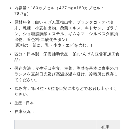
内容量：180カプセル（437mg×180カプセル：
78.7g）
原材料名：白いんげん豆抽出物、プランタゴ・オバタ
末、乳糖、小麦抽出物、桑葉エキス、キトサン、ゼラチ
ン、ショ糖脂肪酸エステル、ギムネマ・シルベスタ葉抽
出物、着色料(二酸化チタン)
(原料の一部に、乳・小麦・エビを含む。)
区分：日本製 栄養補助食品 (白いんげん豆含有加工食
品)
保存方法：食生活は主食、主菜、副菜を基本に食事のバ
ランスを直射日光及び高温多湿を避け、冷暗所に保存し
てください。
飲み方：1日4粒～6粒を目安に水などでお召し上がりく
ださい。
生産：日本
在庫状況：
在庫