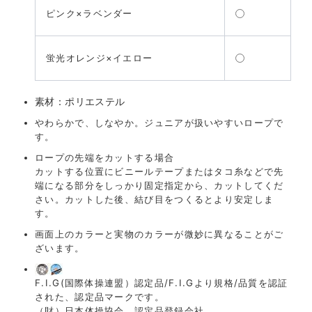
ピンク×ラベンダー
蛍光オレンジ×イエロー
素材：ポリエステル
やわらかで、しなやか。ジュニアが扱いやすいロープで
す。
ロープの先端をカットする場合
カットする位置にビニールテープまたはタコ糸などで先
端になる部分をしっかり固定指定から、カットしてくだ
さい。カットした後、結び目をつくるとより安定しま
す。
画面上のカラーと実物のカラーが微妙に異なることがご
ざいます。
F.I.G(国際体操連盟）認定品/F.I.Gより規格/品質を認証
された、認定品マークです。
（財）日本体操協会 認定品登録会社